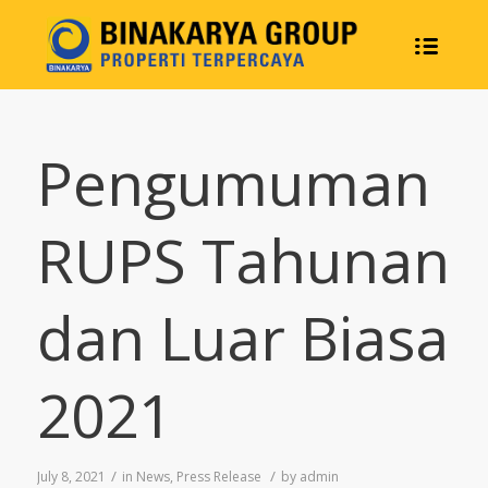
Pengumuman
RUPS Tahunan
dan Luar Biasa
2021
/
/
July 8, 2021
in
News
,
Press Release
by
admin